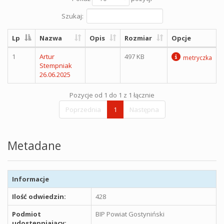
Szukaj:
Lp
Nazwa
Opis
Rozmiar
Opcje
1
Artur
497 KB
metryczka
Stempniak
26.06.2025
Pozycje od 1 do 1 z 1 łącznie
Poprzednia
1
Następna
Metadane
Informacje
Ilość odwiedzin:
428
Podmiot
BIP Powiat Gostyniński
udostępniający: