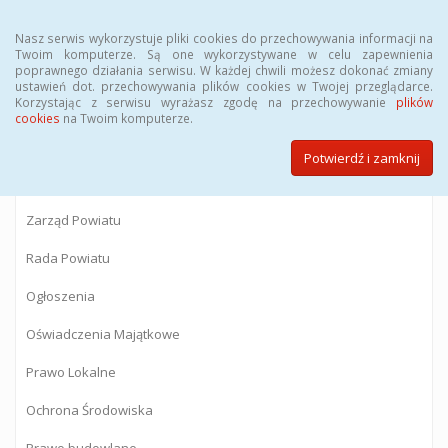
Menu
Nasz serwis wykorzystuje pliki cookies do przechowywania informacji na
Twoim komputerze. Są one wykorzystywane w celu zapewnienia
poprawnego działania serwisu. W każdej chwili możesz dokonać zmiany
BIULETYN INFORMACJI PUBLICZNEJ
ustawień dot. przechowywania plików cookies w Twojej przeglądarce.
Korzystając z serwisu wyrażasz zgodę na przechowywanie
plików
Starostwa Powiatowego w Gostyninie
cookies
na Twoim komputerze.
Potwierdź i zamknij
Powiat Gostyniński
Zarząd Powiatu
Rada Powiatu
Ogłoszenia
Oświadczenia Majątkowe
Prawo Lokalne
Ochrona Środowiska
Prawo budowlane