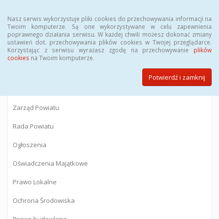
Menu
Nasz serwis wykorzystuje pliki cookies do przechowywania informacji na
Twoim komputerze. Są one wykorzystywane w celu zapewnienia
poprawnego działania serwisu. W każdej chwili możesz dokonać zmiany
BIULETYN INFORMACJI PUBLICZNEJ
ustawień dot. przechowywania plików cookies w Twojej przeglądarce.
Korzystając z serwisu wyrażasz zgodę na przechowywanie
plików
Starostwa Powiatowego w Gostyninie
cookies
na Twoim komputerze.
Potwierdź i zamknij
Powiat Gostyniński
Zarząd Powiatu
Rada Powiatu
Ogłoszenia
Oświadczenia Majątkowe
Prawo Lokalne
Ochrona Środowiska
Prawo budowlane