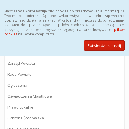
Menu
Nasz serwis wykorzystuje pliki cookies do przechowywania informacji na
Twoim komputerze. Są one wykorzystywane w celu zapewnienia
poprawnego działania serwisu. W każdej chwili możesz dokonać zmiany
BIULETYN INFORMACJI PUBLICZNEJ
ustawień dot. przechowywania plików cookies w Twojej przeglądarce.
Korzystając z serwisu wyrażasz zgodę na przechowywanie
plików
Starostwa Powiatowego w Gostyninie
cookies
na Twoim komputerze.
Potwierdź i zamknij
Powiat Gostyniński
Zarząd Powiatu
Rada Powiatu
Ogłoszenia
Oświadczenia Majątkowe
Prawo Lokalne
Ochrona Środowiska
Prawo budowlane