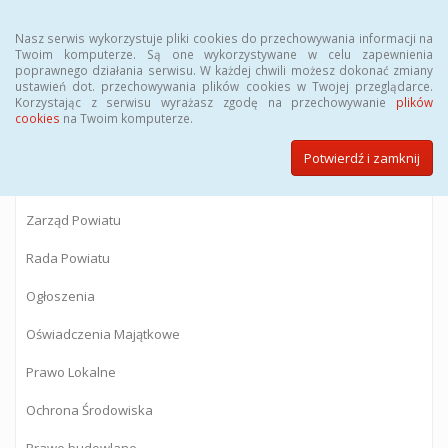
Menu
Nasz serwis wykorzystuje pliki cookies do przechowywania informacji na
Twoim komputerze. Są one wykorzystywane w celu zapewnienia
poprawnego działania serwisu. W każdej chwili możesz dokonać zmiany
BIULETYN INFORMACJI PUBLICZNEJ
ustawień dot. przechowywania plików cookies w Twojej przeglądarce.
Korzystając z serwisu wyrażasz zgodę na przechowywanie
plików
Starostwa Powiatowego w Gostyninie
cookies
na Twoim komputerze.
Potwierdź i zamknij
Powiat Gostyniński
Zarząd Powiatu
Rada Powiatu
Ogłoszenia
Oświadczenia Majątkowe
Prawo Lokalne
Ochrona Środowiska
Prawo budowlane