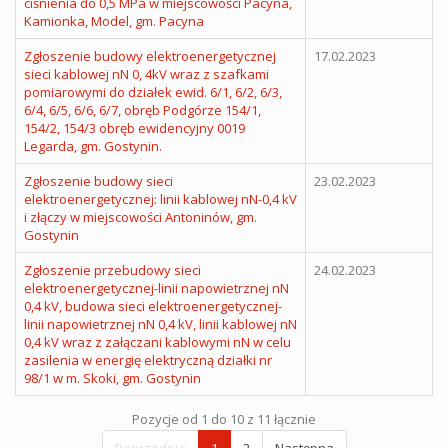
ciśnienia do 0,5 MPa w miejscowości Pacyna,
Kamionka, Model, gm. Pacyna
Zgłoszenie budowy elektroenergetycznej
17.02.2023
sieci kablowej nN 0, 4kV wraz z szafkami
pomiarowymi do działek ewid. 6/1, 6/2, 6/3,
6/4, 6/5, 6/6, 6/7, obręb Podgórze 154/1,
154/2, 154/3 obręb ewidencyjny 0019
Legarda, gm. Gostynin.
Zgłoszenie budowy sieci
23.02.2023
elektroenergetycznej: linii kablowej nN-0,4 kV
i złączy w miejscowości Antoninów, gm.
Gostynin
Zgłoszenie przebudowy sieci
24.02.2023
elektroenergetycznej-linii napowietrznej nN
0,4 kV, budowa sieci elektroenergetycznej-
linii napowietrznej nN 0,4 kV, linii kablowej nN
0,4 kV wraz z załączani kablowymi nN w celu
zasilenia w energię elektryczną działki nr
98/1 w m. Skoki, gm. Gostynin
Pozycje od 1 do 10 z 11 łącznie
Poprzednia
1
2
Następna