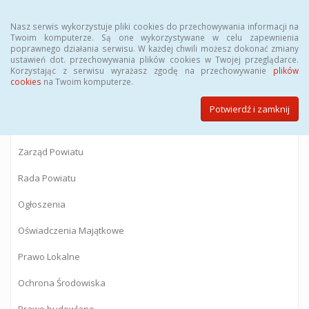
Menu
Nasz serwis wykorzystuje pliki cookies do przechowywania informacji na
Twoim komputerze. Są one wykorzystywane w celu zapewnienia
poprawnego działania serwisu. W każdej chwili możesz dokonać zmiany
BIULETYN INFORMACJI PUBLICZNEJ
ustawień dot. przechowywania plików cookies w Twojej przeglądarce.
Korzystając z serwisu wyrażasz zgodę na przechowywanie
plików
Starostwa Powiatowego w Gostyninie
cookies
na Twoim komputerze.
Potwierdź i zamknij
Powiat Gostyniński
Zarząd Powiatu
Rada Powiatu
Ogłoszenia
Oświadczenia Majątkowe
Prawo Lokalne
Ochrona Środowiska
Prawo budowlane