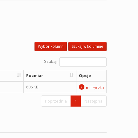
Wybór kolumn
Szukaj w kolumnie
Szukaj:
Rozmiar
Opcje
606 KB
metryczka
Poprzednia
1
Następna