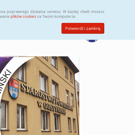
Przycisk wyszukaj duży
Szukaj
nia poprawnego działania serwisu. W każdej chwili możesz
ywanie
plików cookies
na Twoim komputerze.
Potwierdź i zamknij