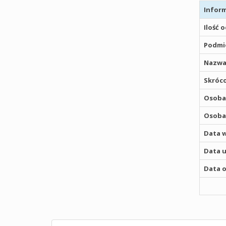
Inform
Ilość 
Podmio
Nazwa
Skróco
Osoba,
Osoba,
Data w
Data u
Data o