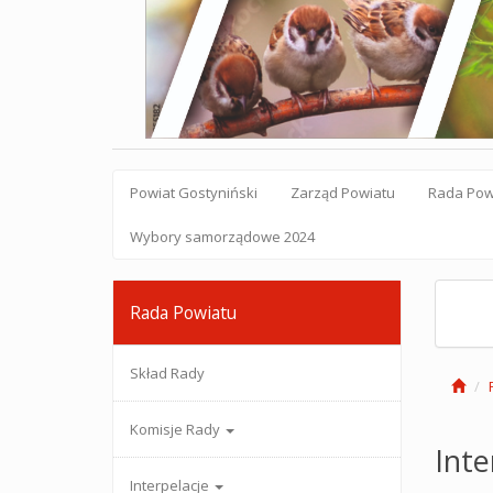
Powiat Gostyniński
Zarząd Powiatu
Rada Pow
Wybory samorządowe 2024
Rada Powiatu
Skład Rady
Komisje Rady
Inte
Interpelacje