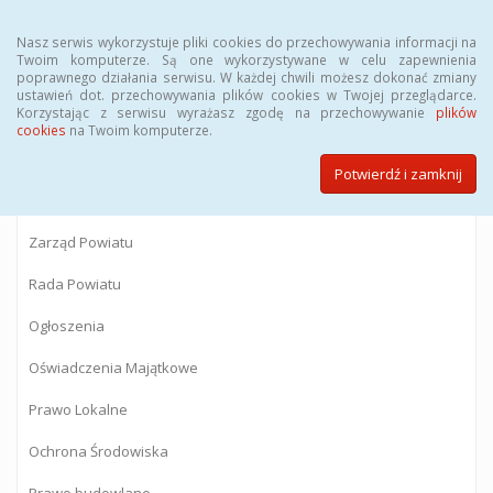
Menu
Nasz serwis wykorzystuje pliki cookies do przechowywania informacji na
Twoim komputerze. Są one wykorzystywane w celu zapewnienia
poprawnego działania serwisu. W każdej chwili możesz dokonać zmiany
BIULETYN INFORMACJI PUBLICZNEJ
ustawień dot. przechowywania plików cookies w Twojej przeglądarce.
Korzystając z serwisu wyrażasz zgodę na przechowywanie
plików
Starostwa Powiatowego w Gostyninie
cookies
na Twoim komputerze.
Potwierdź i zamknij
Powiat Gostyniński
Zarząd Powiatu
Rada Powiatu
Ogłoszenia
Oświadczenia Majątkowe
Prawo Lokalne
Ochrona Środowiska
Prawo budowlane