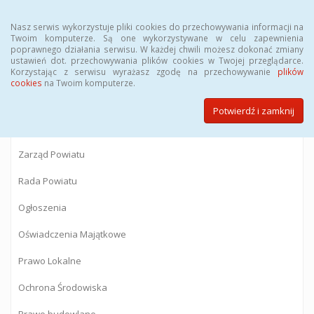
Menu
Nasz serwis wykorzystuje pliki cookies do przechowywania informacji na
Twoim komputerze. Są one wykorzystywane w celu zapewnienia
poprawnego działania serwisu. W każdej chwili możesz dokonać zmiany
BIULETYN INFORMACJI PUBLICZNEJ
ustawień dot. przechowywania plików cookies w Twojej przeglądarce.
Korzystając z serwisu wyrażasz zgodę na przechowywanie
plików
Starostwa Powiatowego w Gostyninie
cookies
na Twoim komputerze.
Potwierdź i zamknij
Powiat Gostyniński
Zarząd Powiatu
Rada Powiatu
Ogłoszenia
Oświadczenia Majątkowe
Prawo Lokalne
Ochrona Środowiska
Prawo budowlane