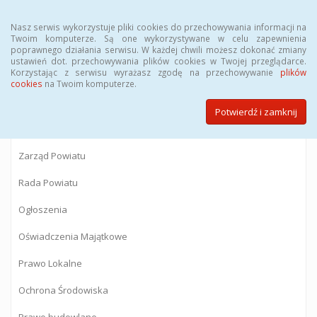
Menu
Nasz serwis wykorzystuje pliki cookies do przechowywania informacji na
Twoim komputerze. Są one wykorzystywane w celu zapewnienia
poprawnego działania serwisu. W każdej chwili możesz dokonać zmiany
BIULETYN INFORMACJI PUBLICZNEJ
ustawień dot. przechowywania plików cookies w Twojej przeglądarce.
Korzystając z serwisu wyrażasz zgodę na przechowywanie
plików
Starostwa Powiatowego w Gostyninie
cookies
na Twoim komputerze.
Potwierdź i zamknij
Powiat Gostyniński
Zarząd Powiatu
Rada Powiatu
Ogłoszenia
Oświadczenia Majątkowe
Prawo Lokalne
Ochrona Środowiska
Prawo budowlane