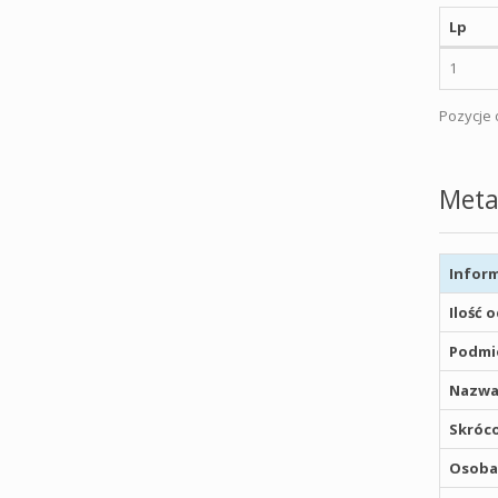
Lp
1
Pozycje o
Meta
Inform
Ilość 
Podmio
Nazwa
Skróco
Osoba,