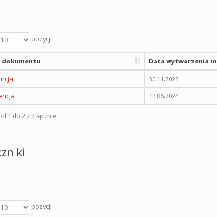
pozycji
 dokumentu
Data wytworzenia in
encja
30.11.2022
encja
12.06.2024
d 1 do 2 z 2 łącznie
zniki
pozycji