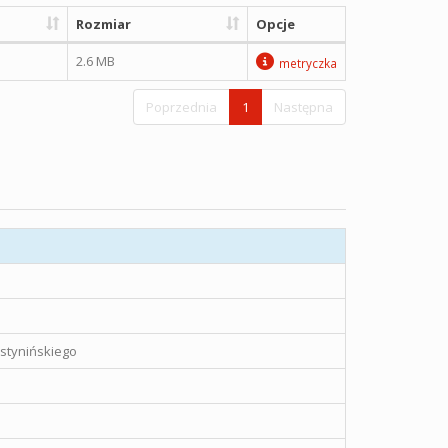
Rozmiar
Opcje
2.6 MB
metryczka
Poprzednia
1
Następna
stynińskiego