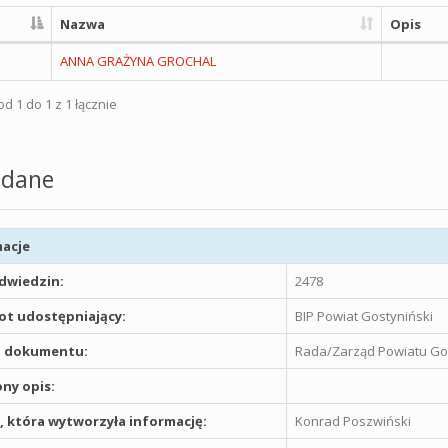
Nazwa
Opis
ANNA GRAŻYNA GROCHAL
d 1 do 1 z 1 łącznie
dane
acje
odwiedzin:
2478
t udostępniający:
BIP Powiat Gostyniński
 dokumentu:
Rada/Zarząd Powiatu Go
ny opis:
 która wytworzyła informację:
Konrad Poszwiński