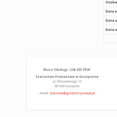
Osoba,
Data w
Data u
Data o
Biuro Obsługi: (24) 235 79 81
Starostwo Powiatowe w Gostyninie
ul. Dmowskiego 13
09-500 Gostynin
email:
starosta@gostynin.powiat.pl