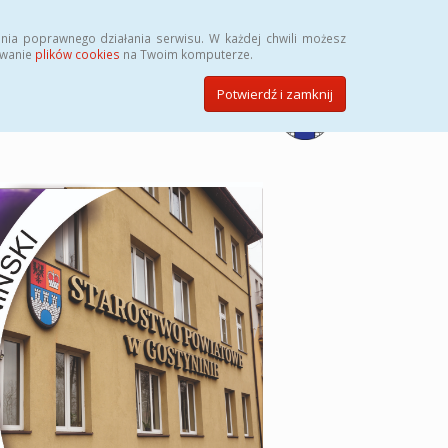
Przycisk wyszukaj duży
Szukaj
nia poprawnego działania serwisu. W każdej chwili możesz
ywanie
plików cookies
na Twoim komputerze.
Potwierdź i zamknij