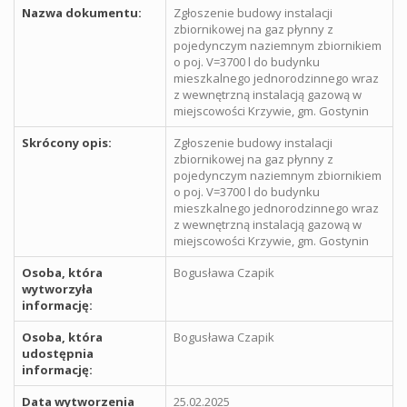
Nazwa dokumentu:
Zgłoszenie budowy instalacji
zbiornikowej na gaz płynny z
pojedynczym naziemnym zbiornikiem
o poj. V=3700 l do budynku
mieszkalnego jednorodzinnego wraz
z wewnętrzną instalacją gazową w
miejscowości Krzywie, gm. Gostynin
Skrócony opis:
Zgłoszenie budowy instalacji
zbiornikowej na gaz płynny z
pojedynczym naziemnym zbiornikiem
o poj. V=3700 l do budynku
mieszkalnego jednorodzinnego wraz
z wewnętrzną instalacją gazową w
miejscowości Krzywie, gm. Gostynin
Osoba, która
Bogusława Czapik
wytworzyła
informację:
Osoba, która
Bogusława Czapik
udostępnia
informację:
Data wytworzenia
25.02.2025