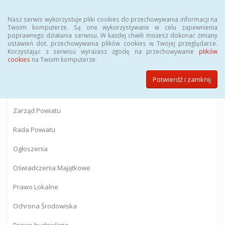
Menu
Nasz serwis wykorzystuje pliki cookies do przechowywania informacji na
Twoim komputerze. Są one wykorzystywane w celu zapewnienia
poprawnego działania serwisu. W każdej chwili możesz dokonać zmiany
BIULETYN INFORMACJI PUBLICZNEJ
ustawień dot. przechowywania plików cookies w Twojej przeglądarce.
Korzystając z serwisu wyrażasz zgodę na przechowywanie
plików
Starostwa Powiatowego w Gostyninie
cookies
na Twoim komputerze.
Potwierdź i zamknij
Powiat Gostyniński
Zarząd Powiatu
Rada Powiatu
Ogłoszenia
Oświadczenia Majątkowe
Prawo Lokalne
Ochrona Środowiska
Prawo budowlane