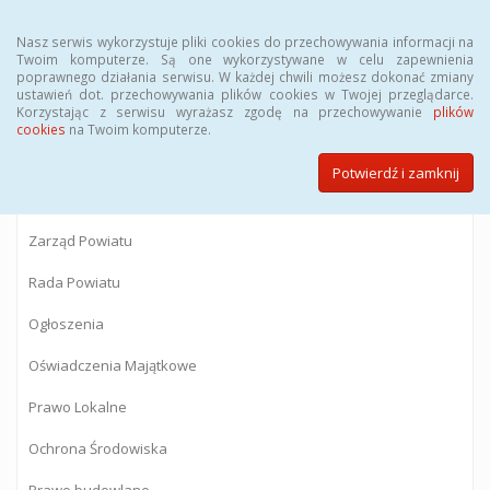
Menu
Nasz serwis wykorzystuje pliki cookies do przechowywania informacji na
Twoim komputerze. Są one wykorzystywane w celu zapewnienia
poprawnego działania serwisu. W każdej chwili możesz dokonać zmiany
BIULETYN INFORMACJI PUBLICZNEJ
ustawień dot. przechowywania plików cookies w Twojej przeglądarce.
Korzystając z serwisu wyrażasz zgodę na przechowywanie
plików
Starostwa Powiatowego w Gostyninie
cookies
na Twoim komputerze.
Potwierdź i zamknij
Powiat Gostyniński
Zarząd Powiatu
Rada Powiatu
Ogłoszenia
Oświadczenia Majątkowe
Prawo Lokalne
Ochrona Środowiska
Prawo budowlane