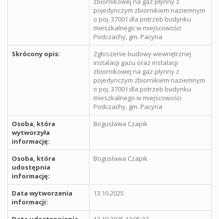
zbiornikowej na gaz płynny z
pojedynczym zbiornikiem naziemnym
o poj. 3700 l dla potrzeb budynku
mieszkalnego w miejscowości
Podczachy, gm. Pacyna
Skrócony opis:
Zgłoszenie budowy wewnętrznej
instalacji gazu oraz instalacji
zbiornikowej na gaz płynny z
pojedynczym zbiornikiem naziemnym
o poj. 3700 l dla potrzeb budynku
mieszkalnego w miejscowości
Podczachy, gm. Pacyna
Osoba, która
Bogusława Czapik
wytworzyła
informację:
Osoba, która
Bogusława Czapik
udostępnia
informację:
Data wytworzenia
13.10.2025
informacji: