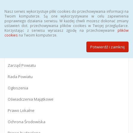
Menu
Nasz serwis wykorzystuje pliki cookies do przechowywania informacji na
Twoim komputerze. Są one wykorzystywane w celu zapewnienia
poprawnego działania serwisu. W każdej chwili możesz dokonać zmiany
BIULETYN INFORMACJI PUBLICZNEJ
ustawień dot. przechowywania plików cookies w Twojej przeglądarce.
Korzystając z serwisu wyrażasz zgodę na przechowywanie
plików
Starostwa Powiatowego w Gostyninie
cookies
na Twoim komputerze.
Potwierdź i zamknij
Powiat Gostyniński
Zarząd Powiatu
Rada Powiatu
Ogłoszenia
Oświadczenia Majątkowe
Prawo Lokalne
Ochrona Środowiska
Prawo budowlane