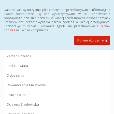
Menu
Nasz serwis wykorzystuje pliki cookies do przechowywania informacji na
Twoim komputerze. Są one wykorzystywane w celu zapewnienia
poprawnego działania serwisu. W każdej chwili możesz dokonać zmiany
BIULETYN INFORMACJI PUBLICZNEJ
ustawień dot. przechowywania plików cookies w Twojej przeglądarce.
Korzystając z serwisu wyrażasz zgodę na przechowywanie
plików
Starostwa Powiatowego w Gostyninie
cookies
na Twoim komputerze.
Potwierdź i zamknij
Powiat Gostyniński
Zarząd Powiatu
Rada Powiatu
Ogłoszenia
Oświadczenia Majątkowe
Prawo Lokalne
Ochrona Środowiska
Prawo budowlane