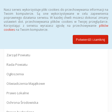
Menu
Nasz serwis wykorzystuje pliki cookies do przechowywania informacji na
Twoim komputerze. Są one wykorzystywane w celu zapewnienia
poprawnego działania serwisu. W każdej chwili możesz dokonać zmiany
BIULETYN INFORMACJI PUBLICZNEJ
ustawień dot. przechowywania plików cookies w Twojej przeglądarce.
Korzystając z serwisu wyrażasz zgodę na przechowywanie
plików
Starostwa Powiatowego w Gostyninie
cookies
na Twoim komputerze.
Potwierdź i zamknij
Powiat Gostyniński
Zarząd Powiatu
Rada Powiatu
Ogłoszenia
Oświadczenia Majątkowe
Prawo Lokalne
Ochrona Środowiska
Prawo budowlane