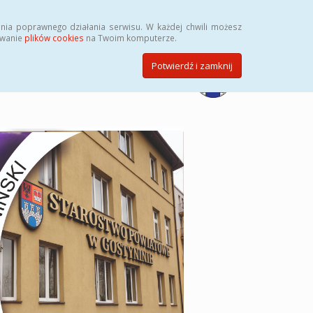
Przycisk wyszukaj duży
Szukaj
nia poprawnego działania serwisu. W każdej chwili możesz
ywanie
plików cookies
na Twoim komputerze.
Potwierdź i zamknij