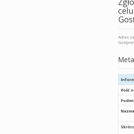
Zgło
celu
Gos
Adres za
Gostyni
Meta
Inform
Ilość 
Podmio
Nazwa
Skróco