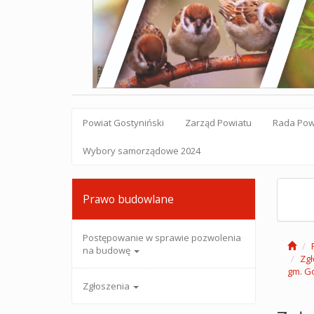
Powiat Gostyniński
Zarząd Powiatu
Rada Pow
Wybory samorządowe 2024
Prawo budowlane
Postępowanie w sprawie pozwolenia
na budowę
Zgł
gm. G
Zgłoszenia