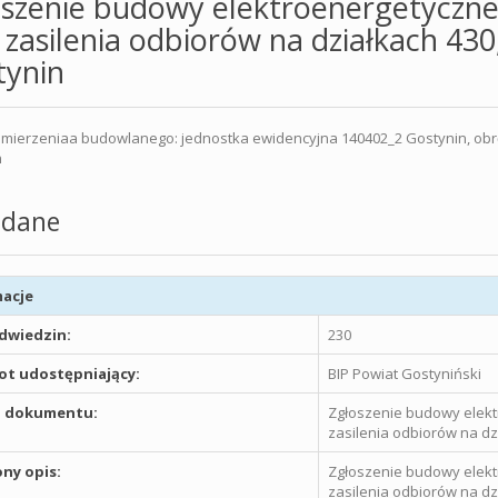
szenie budowy elektroenergetycznej 
 zasilenia odbiorów na działkach 4
tynin
mierzeniaa budowlanego: jednostka ewidencyjna 140402_2 Gostynin, obręb
n
dane
acje
odwiedzin:
230
t udostępniający:
BIP Powiat Gostyniński
 dokumentu:
Zgłoszenie budowy elektr
zasilenia odbiorów na dz
ny opis:
Zgłoszenie budowy elektr
zasilenia odbiorów na dz