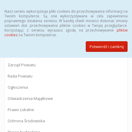
Menu
Nasz serwis wykorzystuje pliki cookies do przechowywania informacji na
Twoim komputerze. Są one wykorzystywane w celu zapewnienia
poprawnego działania serwisu. W każdej chwili możesz dokonać zmiany
BIULETYN INFORMACJI PUBLICZNEJ
ustawień dot. przechowywania plików cookies w Twojej przeglądarce.
Korzystając z serwisu wyrażasz zgodę na przechowywanie
plików
Starostwa Powiatowego w Gostyninie
cookies
na Twoim komputerze.
Potwierdź i zamknij
Powiat Gostyniński
Zarząd Powiatu
Rada Powiatu
Ogłoszenia
Oświadczenia Majątkowe
Prawo Lokalne
Ochrona Środowiska
Prawo budowlane