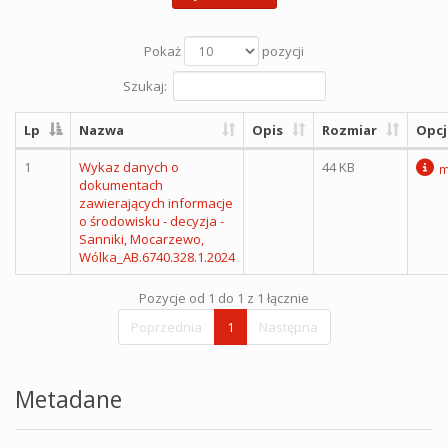
Pokaż
pozycji
Szukaj:
Lp
Nazwa
Opis
Rozmiar
Opcj
1
Wykaz danych o
44 KB
m
dokumentach
zawierających informacje
o środowisku - decyzja -
Sanniki, Mocarzewo,
Wólka_AB.6740.328.1.2024
Pozycje od 1 do 1 z 1 łącznie
Poprzednia
1
Następna
Metadane