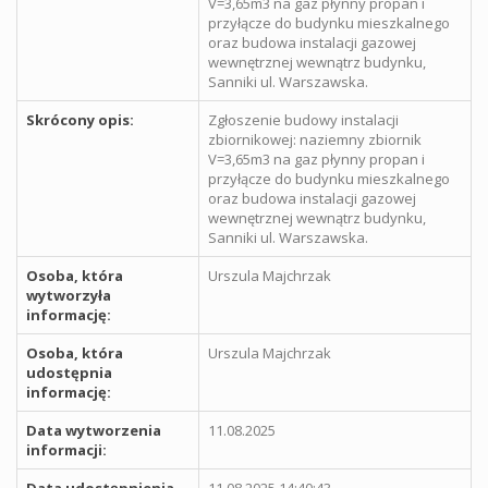
V=3,65m3 na gaz płynny propan i
przyłącze do budynku mieszkalnego
oraz budowa instalacji gazowej
wewnętrznej wewnątrz budynku,
Sanniki ul. Warszawska.
Skrócony opis:
Zgłoszenie budowy instalacji
zbiornikowej: naziemny zbiornik
V=3,65m3 na gaz płynny propan i
przyłącze do budynku mieszkalnego
oraz budowa instalacji gazowej
wewnętrznej wewnątrz budynku,
Sanniki ul. Warszawska.
Osoba, która
Urszula Majchrzak
wytworzyła
informację:
Osoba, która
Urszula Majchrzak
udostępnia
informację:
Data wytworzenia
11.08.2025
informacji: