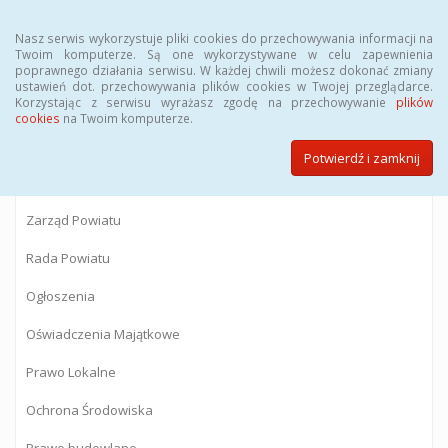
Menu
Nasz serwis wykorzystuje pliki cookies do przechowywania informacji na
Twoim komputerze. Są one wykorzystywane w celu zapewnienia
poprawnego działania serwisu. W każdej chwili możesz dokonać zmiany
BIULETYN INFORMACJI PUBLICZNEJ
ustawień dot. przechowywania plików cookies w Twojej przeglądarce.
Korzystając z serwisu wyrażasz zgodę na przechowywanie
plików
Starostwa Powiatowego w Gostyninie
cookies
na Twoim komputerze.
Potwierdź i zamknij
Powiat Gostyniński
Zarząd Powiatu
Rada Powiatu
Ogłoszenia
Oświadczenia Majątkowe
Prawo Lokalne
Ochrona Środowiska
Prawo budowlane