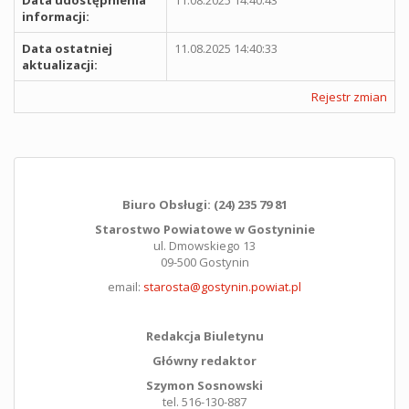
Data udostępnienia
11.08.2025 14:40:43
informacji:
Data ostatniej
11.08.2025 14:40:33
aktualizacji:
Rejestr zmian
Biuro Obsługi: (24) 235 79 81
Starostwo Powiatowe w Gostyninie
ul. Dmowskiego 13
09-500 Gostynin
email:
starosta@gostynin.powiat.pl
Redakcja Biuletynu
Główny redaktor
Szymon Sosnowski
tel. 516-130-887