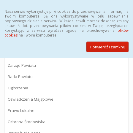
Menu
Nasz serwis wykorzystuje pliki cookies do przechowywania informacji na
Twoim komputerze. Są one wykorzystywane w celu zapewnienia
poprawnego działania serwisu. W każdej chwili możesz dokonać zmiany
BIULETYN INFORMACJI PUBLICZNEJ
ustawień dot. przechowywania plików cookies w Twojej przeglądarce.
Korzystając z serwisu wyrażasz zgodę na przechowywanie
plików
Starostwa Powiatowego w Gostyninie
cookies
na Twoim komputerze.
Potwierdź i zamknij
Powiat Gostyniński
Zarząd Powiatu
Rada Powiatu
Ogłoszenia
Oświadczenia Majątkowe
Prawo Lokalne
Ochrona Środowiska
Prawo budowlane