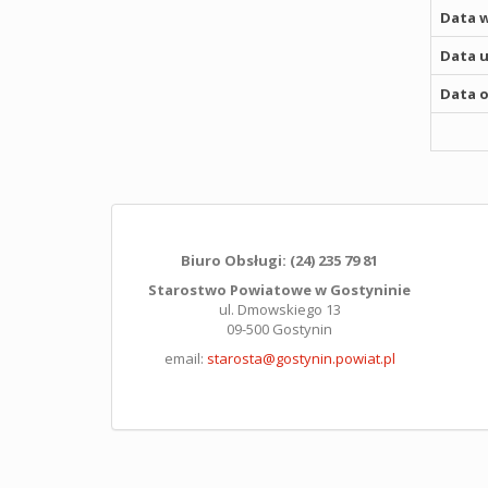
Data w
Data u
Data o
Biuro Obsługi: (24) 235 79 81
Starostwo Powiatowe w Gostyninie
ul. Dmowskiego 13
09-500 Gostynin
email:
starosta@gostynin.powiat.pl