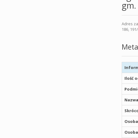
gm.
Adres za
186, 191
Meta
Inform
Ilość 
Podmio
Nazwa
Skróco
Osoba,
Osoba,