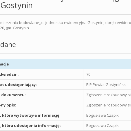
 Gostynin
mierzenia budowlanego: jednostka ewidencyjna Gostynin, obręb ewidencyjny
/20, gm. Gostynin
dane
acje
odwiedzin:
70
t udostępniający:
BIP Powiat Gostyniński
 dokumentu:
Zgłoszenie rozbudowy si
ny opis:
Zgłoszenie rozbudowy si
 która wytworzyła informację:
Bogusława Czapik
 która udostępnia informację:
Bogusława Czapik