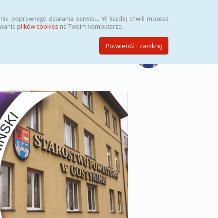
Przycisk wyszukaj duży
Szukaj
nia poprawnego działania serwisu. W każdej chwili możesz
ywanie
plików cookies
na Twoim komputerze.
Potwierdź i zamknij