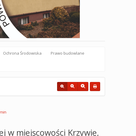
Ochrona Środowiska
Prawo budowlane
ynin
j w miejscowości Krzywie,