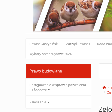
Powiat Gostyniński
Zarząd Powiatu
Rada Pow
Wybory samorządowe 2024
Prawo budowlane
Postępowanie w sprawie pozwolenia
na budowę
Zgł
Zgłoszenia
Zgło