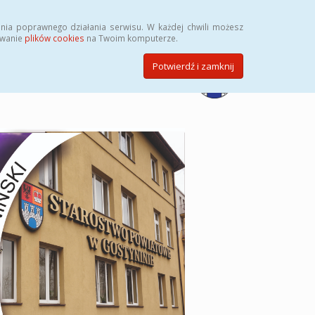
Przycisk wyszukaj duży
Szukaj
nia poprawnego działania serwisu. W każdej chwili możesz
ywanie
plików cookies
na Twoim komputerze.
Potwierdź i zamknij