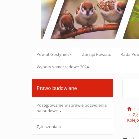
Powiat Gostyniński
Zarząd Powiatu
Rada Pow
Wybory samorządowe 2024
Prawo budowlane
Postępowanie w sprawie pozwolenia
na budowę
Zgł
Kolej
Zgłoszenia