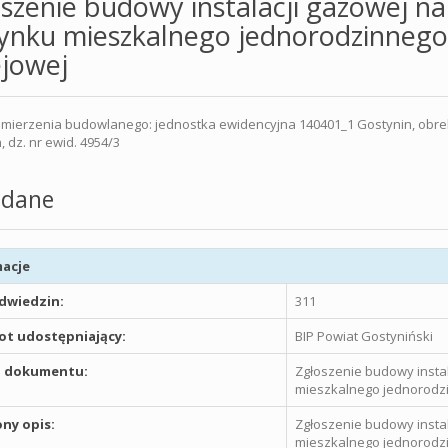
szenie budowy instalacji gazowej n
nku mieszkalnego jednorodzinnego 
ejowej
mierzenia budowlanego: jednostka ewidencyjna 140401_1 Gostynin, obre
, dz. nr ewid. 4954/3
dane
acje
odwiedzin:
311
t udostępniający:
BIP Powiat Gostyniński
 dokumentu:
Zgłoszenie budowy insta
mieszkalnego jednorodzi
ny opis:
Zgłoszenie budowy insta
mieszkalnego jednorodzi