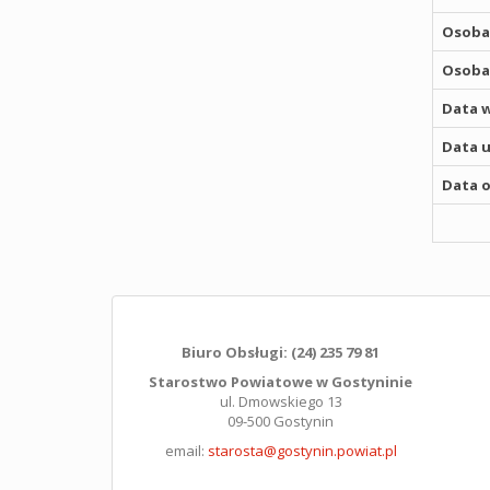
Osoba,
Osoba,
Data w
Data u
Data o
Biuro Obsługi: (24) 235 79 81
Starostwo Powiatowe w Gostyninie
ul. Dmowskiego 13
09-500 Gostynin
email:
starosta@gostynin.powiat.pl