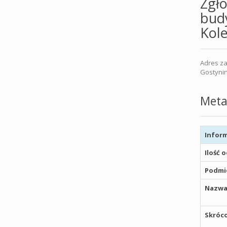
Zgło
budy
Kol
Adres za
Gostynin
Meta
Inform
Ilość 
Podmio
Nazwa
Skróco