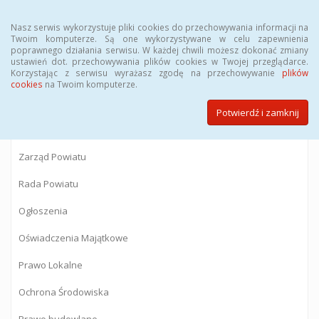
Menu
Nasz serwis wykorzystuje pliki cookies do przechowywania informacji na
Twoim komputerze. Są one wykorzystywane w celu zapewnienia
poprawnego działania serwisu. W każdej chwili możesz dokonać zmiany
BIULETYN INFORMACJI PUBLICZNEJ
ustawień dot. przechowywania plików cookies w Twojej przeglądarce.
Korzystając z serwisu wyrażasz zgodę na przechowywanie
plików
Starostwa Powiatowego w Gostyninie
cookies
na Twoim komputerze.
Potwierdź i zamknij
Powiat Gostyniński
Zarząd Powiatu
Rada Powiatu
Ogłoszenia
Oświadczenia Majątkowe
Prawo Lokalne
Ochrona Środowiska
Prawo budowlane