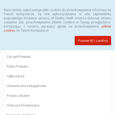
Menu
Nasz serwis wykorzystuje pliki cookies do przechowywania informacji na
Twoim komputerze. Są one wykorzystywane w celu zapewnienia
poprawnego działania serwisu. W każdej chwili możesz dokonać zmiany
BIULETYN INFORMACJI PUBLICZNEJ
ustawień dot. przechowywania plików cookies w Twojej przeglądarce.
Korzystając z serwisu wyrażasz zgodę na przechowywanie
plików
Starostwa Powiatowego w Gostyninie
cookies
na Twoim komputerze.
Potwierdź i zamknij
Powiat Gostyniński
Zarząd Powiatu
Rada Powiatu
Ogłoszenia
Oświadczenia Majątkowe
Prawo Lokalne
Ochrona Środowiska
Prawo budowlane