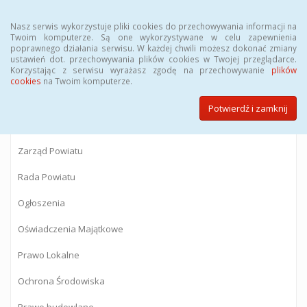
Menu
Nasz serwis wykorzystuje pliki cookies do przechowywania informacji na
Twoim komputerze. Są one wykorzystywane w celu zapewnienia
poprawnego działania serwisu. W każdej chwili możesz dokonać zmiany
BIULETYN INFORMACJI PUBLICZNEJ
ustawień dot. przechowywania plików cookies w Twojej przeglądarce.
Korzystając z serwisu wyrażasz zgodę na przechowywanie
plików
Starostwa Powiatowego w Gostyninie
cookies
na Twoim komputerze.
Potwierdź i zamknij
Powiat Gostyniński
Zarząd Powiatu
Rada Powiatu
Ogłoszenia
Oświadczenia Majątkowe
Prawo Lokalne
Ochrona Środowiska
Prawo budowlane