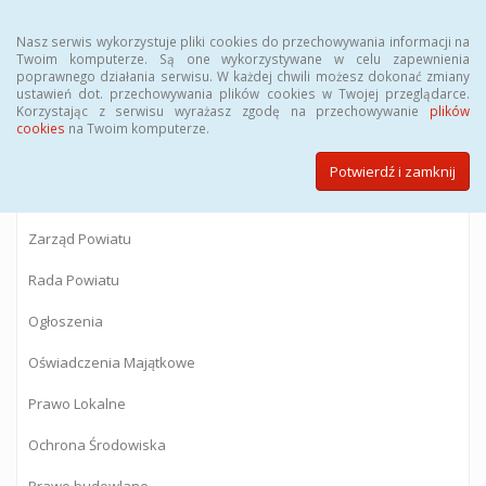
Menu
Nasz serwis wykorzystuje pliki cookies do przechowywania informacji na
Twoim komputerze. Są one wykorzystywane w celu zapewnienia
poprawnego działania serwisu. W każdej chwili możesz dokonać zmiany
BIULETYN INFORMACJI PUBLICZNEJ
ustawień dot. przechowywania plików cookies w Twojej przeglądarce.
Korzystając z serwisu wyrażasz zgodę na przechowywanie
plików
Starostwa Powiatowego w Gostyninie
cookies
na Twoim komputerze.
Potwierdź i zamknij
Powiat Gostyniński
Zarząd Powiatu
Rada Powiatu
Ogłoszenia
Oświadczenia Majątkowe
Prawo Lokalne
Ochrona Środowiska
Prawo budowlane