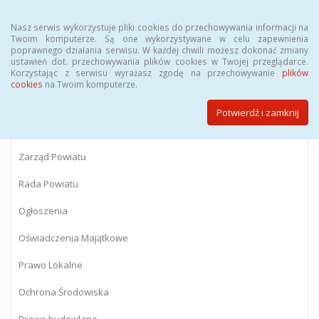
Menu
Nasz serwis wykorzystuje pliki cookies do przechowywania informacji na
Twoim komputerze. Są one wykorzystywane w celu zapewnienia
poprawnego działania serwisu. W każdej chwili możesz dokonać zmiany
BIULETYN INFORMACJI PUBLICZNEJ
ustawień dot. przechowywania plików cookies w Twojej przeglądarce.
Korzystając z serwisu wyrażasz zgodę na przechowywanie
plików
Starostwa Powiatowego w Gostyninie
cookies
na Twoim komputerze.
Potwierdź i zamknij
Powiat Gostyniński
Zarząd Powiatu
Rada Powiatu
Ogłoszenia
Oświadczenia Majątkowe
Prawo Lokalne
Ochrona Środowiska
Prawo budowlane