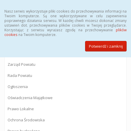
Menu
Nasz serwis wykorzystuje pliki cookies do przechowywania informacji na
Twoim komputerze. Są one wykorzystywane w celu zapewnienia
poprawnego działania serwisu. W każdej chwili możesz dokonać zmiany
BIULETYN INFORMACJI PUBLICZNEJ
ustawień dot. przechowywania plików cookies w Twojej przeglądarce.
Korzystając z serwisu wyrażasz zgodę na przechowywanie
plików
Starostwa Powiatowego w Gostyninie
cookies
na Twoim komputerze.
Potwierdź i zamknij
Powiat Gostyniński
Zarząd Powiatu
Rada Powiatu
Ogłoszenia
Oświadczenia Majątkowe
Prawo Lokalne
Ochrona Środowiska
Prawo budowlane