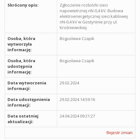
Skrócony opis:
Zgłoszenie rozbiórki sieci
napowietrznej nN-0,4 kV. Budowa
elektroenergetycznej sieci kablowej
nN-0,4 kV w Gostyninie przy ul.
Krośniewickiej.
Osoba, która
Bogusława Czapik
wytworzyła
informację:
Osoba, która
Bogusława Czapik
udostępnia
informację:
Data wytworzenia
29.02.2024
informacji:
Data udostępnienia
29.02.2024 14:59:16
informacji:
Data ostatniej
24.04.2024 09:21:27
aktualizacji:
Rejestr zmian