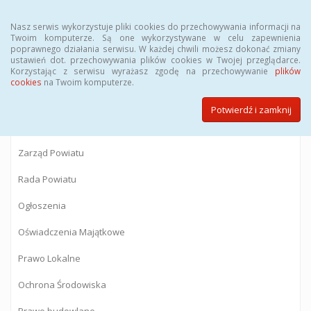
Menu
Nasz serwis wykorzystuje pliki cookies do przechowywania informacji na
Twoim komputerze. Są one wykorzystywane w celu zapewnienia
poprawnego działania serwisu. W każdej chwili możesz dokonać zmiany
BIULETYN INFORMACJI PUBLICZNEJ
ustawień dot. przechowywania plików cookies w Twojej przeglądarce.
Korzystając z serwisu wyrażasz zgodę na przechowywanie
plików
Starostwa Powiatowego w Gostyninie
cookies
na Twoim komputerze.
Potwierdź i zamknij
Powiat Gostyniński
Zarząd Powiatu
Rada Powiatu
Ogłoszenia
Oświadczenia Majątkowe
Prawo Lokalne
Ochrona Środowiska
Prawo budowlane