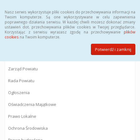
Menu
Nasz serwis wykorzystuje pliki cookies do przechowywania informacji na
Twoim komputerze. Są one wykorzystywane w celu zapewnienia
poprawnego działania serwisu. W każdej chwili możesz dokonać zmiany
BIULETYN INFORMACJI PUBLICZNEJ
ustawień dot. przechowywania plików cookies w Twojej przeglądarce.
Korzystając z serwisu wyrażasz zgodę na przechowywanie
plików
Starostwa Powiatowego w Gostyninie
cookies
na Twoim komputerze.
Potwierdź i zamknij
Powiat Gostyniński
Zarząd Powiatu
Rada Powiatu
Ogłoszenia
Oświadczenia Majątkowe
Prawo Lokalne
Ochrona Środowiska
Prawo budowlane