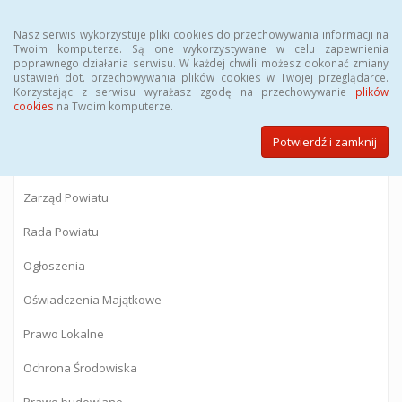
Menu
Nasz serwis wykorzystuje pliki cookies do przechowywania informacji na
Twoim komputerze. Są one wykorzystywane w celu zapewnienia
poprawnego działania serwisu. W każdej chwili możesz dokonać zmiany
BIULETYN INFORMACJI PUBLICZNEJ
ustawień dot. przechowywania plików cookies w Twojej przeglądarce.
Korzystając z serwisu wyrażasz zgodę na przechowywanie
plików
Starostwa Powiatowego w Gostyninie
cookies
na Twoim komputerze.
Potwierdź i zamknij
Powiat Gostyniński
Zarząd Powiatu
Rada Powiatu
Ogłoszenia
Oświadczenia Majątkowe
Prawo Lokalne
Ochrona Środowiska
Prawo budowlane