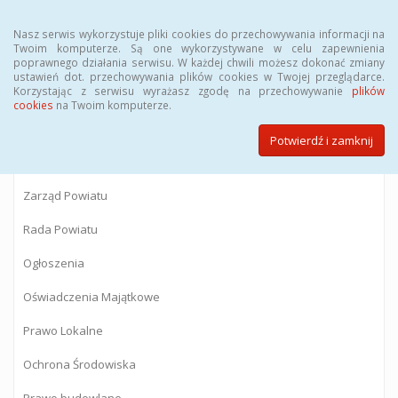
Menu
Nasz serwis wykorzystuje pliki cookies do przechowywania informacji na
Twoim komputerze. Są one wykorzystywane w celu zapewnienia
poprawnego działania serwisu. W każdej chwili możesz dokonać zmiany
BIULETYN INFORMACJI PUBLICZNEJ
ustawień dot. przechowywania plików cookies w Twojej przeglądarce.
Korzystając z serwisu wyrażasz zgodę na przechowywanie
plików
Starostwa Powiatowego w Gostyninie
cookies
na Twoim komputerze.
Potwierdź i zamknij
Powiat Gostyniński
Zarząd Powiatu
Rada Powiatu
Ogłoszenia
Oświadczenia Majątkowe
Prawo Lokalne
Ochrona Środowiska
Prawo budowlane