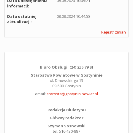
Data udostępnienia
08.08.2024 10:45:21
informacji:
Data ostatniej
08.08.2024 10:44:58
aktualizacji:
Rejestr zmian
Biuro Obsługi: (24) 235 79 81
Starostwo Powiatowe w Gostyninie
ul. Dmowskiego 13
09-500 Gostynin
email:
starosta@gostynin.powiat.pl
Redakcja Biuletynu
Główny redaktor
Szymon Sosnowski
tel. 516-130-887