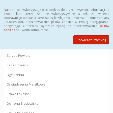
Menu
Nasz serwis wykorzystuje pliki cookies do przechowywania informacji na
Twoim komputerze. Są one wykorzystywane w celu zapewnienia
poprawnego działania serwisu. W każdej chwili możesz dokonać zmiany
BIULETYN INFORMACJI PUBLICZNEJ
ustawień dot. przechowywania plików cookies w Twojej przeglądarce.
Korzystając z serwisu wyrażasz zgodę na przechowywanie
plików
Starostwa Powiatowego w Gostyninie
cookies
na Twoim komputerze.
Potwierdź i zamknij
Powiat Gostyniński
Zarząd Powiatu
Rada Powiatu
Ogłoszenia
Oświadczenia Majątkowe
Prawo Lokalne
Ochrona Środowiska
Prawo budowlane