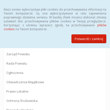
Menu
Nasz serwis wykorzystuje pliki cookies do przechowywania informacji na
Twoim komputerze. Są one wykorzystywane w celu zapewnienia
poprawnego działania serwisu. W każdej chwili możesz dokonać zmiany
BIULETYN INFORMACJI PUBLICZNEJ
ustawień dot. przechowywania plików cookies w Twojej przeglądarce.
Korzystając z serwisu wyrażasz zgodę na przechowywanie
plików
Starostwa Powiatowego w Gostyninie
cookies
na Twoim komputerze.
Potwierdź i zamknij
Powiat Gostyniński
Zarząd Powiatu
Rada Powiatu
Ogłoszenia
Oświadczenia Majątkowe
Prawo Lokalne
Ochrona Środowiska
Prawo budowlane