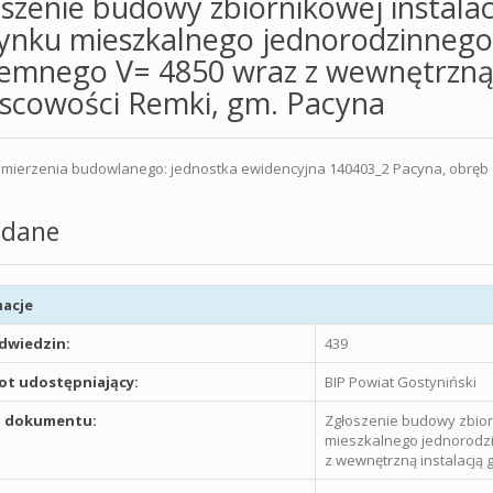
szenie budowy zbiornikowej instalac
nku mieszkalnego jednorodzinnego z
iemnego V= 4850 wraz z wewnętrzną 
jscowości Remki, gm. Pacyna
mierzenia budowlanego: jednostka ewidencyjna 140403_2 Pacyna, obręb ew
dane
acje
odwiedzin:
439
t udostępniający:
BIP Powiat Gostyniński
 dokumentu:
Zgłoszenie budowy zbior
mieszkalnego jednorodzi
z wewnętrzną instalacją