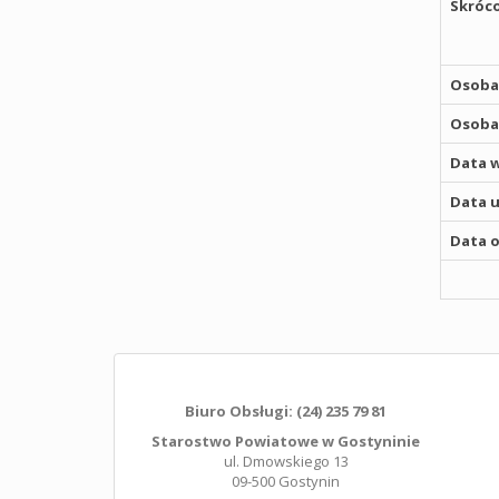
Skróco
Osoba,
Osoba,
Data w
Data u
Data o
Biuro Obsługi: (24) 235 79 81
Starostwo Powiatowe w Gostyninie
ul. Dmowskiego 13
09-500 Gostynin