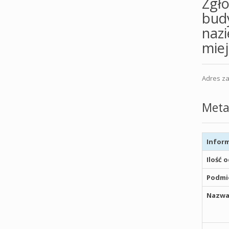
Zgło
budy
naz
mie
Adres za
Meta
Inform
Ilość 
Podmio
Nazwa