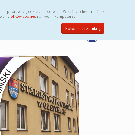
Przycisk wyszukaj duży
Szukaj
nia poprawnego działania serwisu. W każdej chwili możesz
ywanie
plików cookies
na Twoim komputerze.
Potwierdź i zamknij