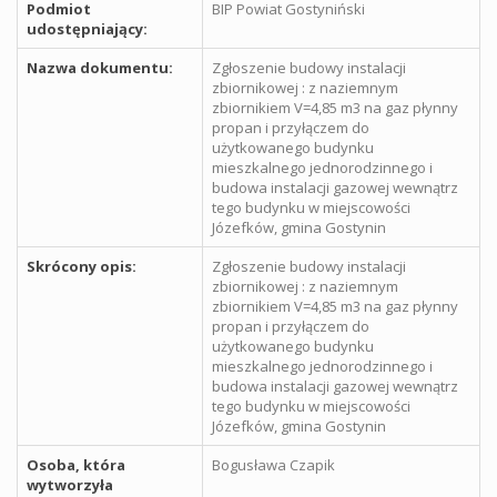
Podmiot
BIP Powiat Gostyniński
udostępniający:
Nazwa dokumentu:
Zgłoszenie budowy instalacji
zbiornikowej : z naziemnym
zbiornikiem V=4,85 m3 na gaz płynny
propan i przyłączem do
użytkowanego budynku
mieszkalnego jednorodzinnego i
budowa instalacji gazowej wewnątrz
tego budynku w miejscowości
Józefków, gmina Gostynin
Skrócony opis:
Zgłoszenie budowy instalacji
zbiornikowej : z naziemnym
zbiornikiem V=4,85 m3 na gaz płynny
propan i przyłączem do
użytkowanego budynku
mieszkalnego jednorodzinnego i
budowa instalacji gazowej wewnątrz
tego budynku w miejscowości
Józefków, gmina Gostynin
Osoba, która
Bogusława Czapik
wytworzyła