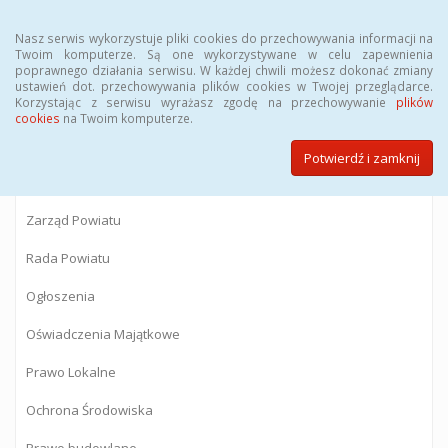
Menu
Nasz serwis wykorzystuje pliki cookies do przechowywania informacji na
Twoim komputerze. Są one wykorzystywane w celu zapewnienia
poprawnego działania serwisu. W każdej chwili możesz dokonać zmiany
BIULETYN INFORMACJI PUBLICZNEJ
ustawień dot. przechowywania plików cookies w Twojej przeglądarce.
Korzystając z serwisu wyrażasz zgodę na przechowywanie
plików
Starostwa Powiatowego w Gostyninie
cookies
na Twoim komputerze.
Potwierdź i zamknij
Powiat Gostyniński
Zarząd Powiatu
Rada Powiatu
Ogłoszenia
Oświadczenia Majątkowe
Prawo Lokalne
Ochrona Środowiska
Prawo budowlane