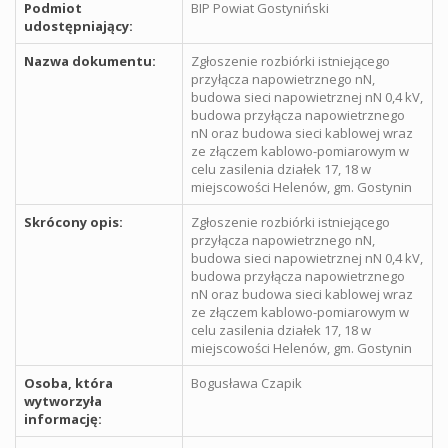
Podmiot
BIP Powiat Gostyniński
udostępniający:
Nazwa dokumentu:
Zgłoszenie rozbiórki istniejącego
przyłącza napowietrznego nN,
budowa sieci napowietrznej nN 0,4 kV,
budowa przyłącza napowietrznego
nN oraz budowa sieci kablowej wraz
ze złączem kablowo-pomiarowym w
celu zasilenia działek 17, 18 w
miejscowości Helenów, gm. Gostynin
Skrócony opis:
Zgłoszenie rozbiórki istniejącego
przyłącza napowietrznego nN,
budowa sieci napowietrznej nN 0,4 kV,
budowa przyłącza napowietrznego
nN oraz budowa sieci kablowej wraz
ze złączem kablowo-pomiarowym w
celu zasilenia działek 17, 18 w
miejscowości Helenów, gm. Gostynin
Osoba, która
Bogusława Czapik
wytworzyła
informację: