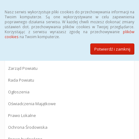
Menu
Nasz serwis wykorzystuje pliki cookies do przechowywania informacji na
Twoim komputerze. Są one wykorzystywane w celu zapewnienia
poprawnego działania serwisu. W każdej chwili możesz dokonać zmiany
BIULETYN INFORMACJI PUBLICZNEJ
ustawień dot. przechowywania plików cookies w Twojej przeglądarce.
Korzystając z serwisu wyrażasz zgodę na przechowywanie
plików
Starostwa Powiatowego w Gostyninie
cookies
na Twoim komputerze.
Potwierdź i zamknij
Powiat Gostyniński
Zarząd Powiatu
Rada Powiatu
Ogłoszenia
Oświadczenia Majątkowe
Prawo Lokalne
Ochrona Środowiska
Prawo budowlane