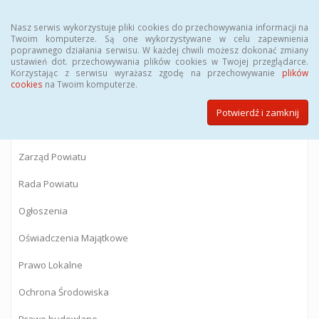
Menu
Nasz serwis wykorzystuje pliki cookies do przechowywania informacji na
Twoim komputerze. Są one wykorzystywane w celu zapewnienia
poprawnego działania serwisu. W każdej chwili możesz dokonać zmiany
BIULETYN INFORMACJI PUBLICZNEJ
ustawień dot. przechowywania plików cookies w Twojej przeglądarce.
Korzystając z serwisu wyrażasz zgodę na przechowywanie
plików
Starostwa Powiatowego w Gostyninie
cookies
na Twoim komputerze.
Potwierdź i zamknij
Powiat Gostyniński
Zarząd Powiatu
Rada Powiatu
Ogłoszenia
Oświadczenia Majątkowe
Prawo Lokalne
Ochrona Środowiska
Prawo budowlane