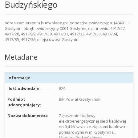
Budzyńskiego
Adres zamierzenia budwolanego: jednostka ewidencyjna 140401_1
Gostynin, obręb ewidencyjny 0001 Gostynin, dz. nr ewid. 4917/27,
4917/28, 4917/29, 4917/30, 4917/31, 4917/32, 4917/33, 4917/34,
4917/35, 4917/36, miejscowość Gostynin
Metadane
Informacje
Ilość odwiedzin:
824
Podmiot
BIP Powiat Gostyniński
udostępniający:
Nazwa dokumentu:
Zgłoszenie budowy
elektroenergetycznej sieci kablowej
nn 0,4 kV wraz ze złączami kablowo-
pomiarowymi w m. Gostynin ul.
Mariana Budzyńskiego