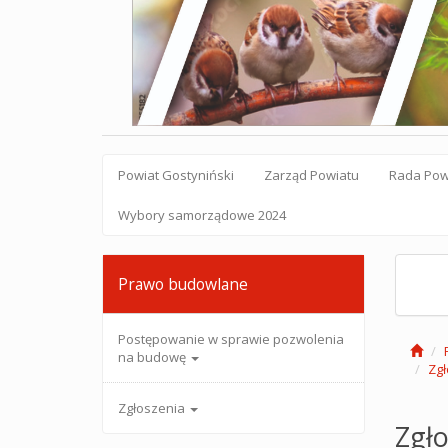
Powiat Gostyniński
Zarząd Powiatu
Rada Pow
Wybory samorządowe 2024
Prawo budowlane
Postępowanie w sprawie pozwolenia
na budowę
Zgł
Zgłoszenia
Zgło