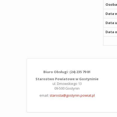
Osoba,
Data w
Data u
Data o
Biuro Obsługi: (24) 235 79 81
Starostwo Powiatowe w Gostyninie
ul. Dmowskiego 13
09-500 Gostynin
email:
starosta@gostynin.powiat.pl