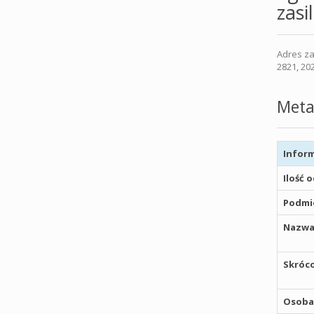
zasi
Adres za
2821, 20
Meta
Inform
Ilość 
Podmio
Nazwa
Skróco
Osoba,