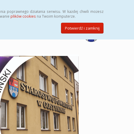
Przycisk wyszukaj duży
Szukaj
nia poprawnego działania serwisu. W każdej chwili możesz
ywanie
plików cookies
na Twoim komputerze.
Potwierdź i zamknij