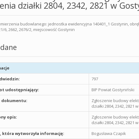
lenia działki 2804, 2342, 2821 w Gost
mierzenia budowlanego: jednostka ewidencyjna 140401_1 Gostynin, obręb e
21/6, 2662, 2676/2, miejscowość Gostynin
dane
acje
odwiedzin:
797
t udostępniający:
BIP Powiat Gostyniński
 dokumentu:
Zgłoszenie budowy elektr
działki 2804, 2342, 2821 w
ny opis:
Zgłoszenie budowy elektr
działki 2804, 2342, 2821 w
 która wytworzyła informację:
Bogusława Czapik