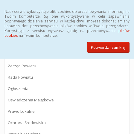
Menu
Nasz serwis wykorzystuje pliki cookies do przechowywania informacji na
Twoim komputerze. Są one wykorzystywane w celu zapewnienia
poprawnego działania serwisu. W każdej chwili możesz dokonać zmiany
BIULETYN INFORMACJI PUBLICZNEJ
ustawień dot. przechowywania plików cookies w Twojej przeglądarce.
Korzystając z serwisu wyrażasz zgodę na przechowywanie
plików
Starostwa Powiatowego w Gostyninie
cookies
na Twoim komputerze.
Potwierdź i zamknij
Powiat Gostyniński
Zarząd Powiatu
Rada Powiatu
Ogłoszenia
Oświadczenia Majątkowe
Prawo Lokalne
Ochrona Środowiska
Prawo budowlane