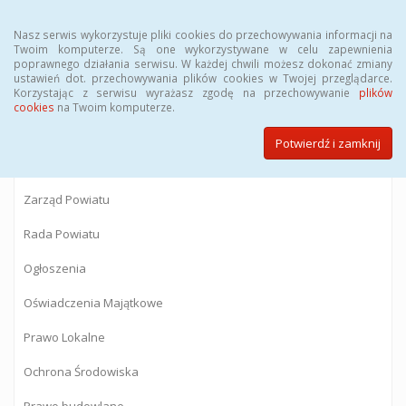
Menu
Nasz serwis wykorzystuje pliki cookies do przechowywania informacji na
Twoim komputerze. Są one wykorzystywane w celu zapewnienia
poprawnego działania serwisu. W każdej chwili możesz dokonać zmiany
BIULETYN INFORMACJI PUBLICZNEJ
ustawień dot. przechowywania plików cookies w Twojej przeglądarce.
Korzystając z serwisu wyrażasz zgodę na przechowywanie
plików
Starostwa Powiatowego w Gostyninie
cookies
na Twoim komputerze.
Potwierdź i zamknij
Powiat Gostyniński
Zarząd Powiatu
Rada Powiatu
Ogłoszenia
Oświadczenia Majątkowe
Prawo Lokalne
Ochrona Środowiska
Prawo budowlane