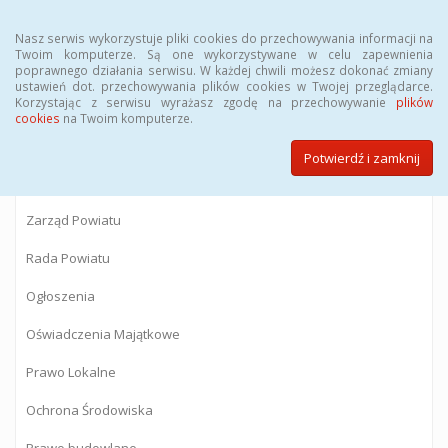
Menu
Nasz serwis wykorzystuje pliki cookies do przechowywania informacji na
Twoim komputerze. Są one wykorzystywane w celu zapewnienia
poprawnego działania serwisu. W każdej chwili możesz dokonać zmiany
BIULETYN INFORMACJI PUBLICZNEJ
ustawień dot. przechowywania plików cookies w Twojej przeglądarce.
Korzystając z serwisu wyrażasz zgodę na przechowywanie
plików
Starostwa Powiatowego w Gostyninie
cookies
na Twoim komputerze.
Potwierdź i zamknij
Powiat Gostyniński
Zarząd Powiatu
Rada Powiatu
Ogłoszenia
Oświadczenia Majątkowe
Prawo Lokalne
Ochrona Środowiska
Prawo budowlane