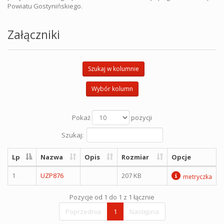
Powiatu Gostynińskiego.
Załączniki
Szukaj w kolumnie
Wybór kolumn
Pokaż
pozycji
Szukaj:
Lp
Nazwa
Opis
Rozmiar
Opcje
1
UZP876
207 KB
metryczka
Pozycje od 1 do 1 z 1 łącznie
Poprzednia
1
Następna