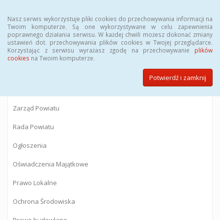
Menu
Nasz serwis wykorzystuje pliki cookies do przechowywania informacji na
Twoim komputerze. Są one wykorzystywane w celu zapewnienia
poprawnego działania serwisu. W każdej chwili możesz dokonać zmiany
BIULETYN INFORMACJI PUBLICZNEJ
ustawień dot. przechowywania plików cookies w Twojej przeglądarce.
Korzystając z serwisu wyrażasz zgodę na przechowywanie
plików
Starostwa Powiatowego w Gostyninie
cookies
na Twoim komputerze.
Potwierdź i zamknij
Powiat Gostyniński
Zarząd Powiatu
Rada Powiatu
Ogłoszenia
Oświadczenia Majątkowe
Prawo Lokalne
Ochrona Środowiska
Prawo budowlane