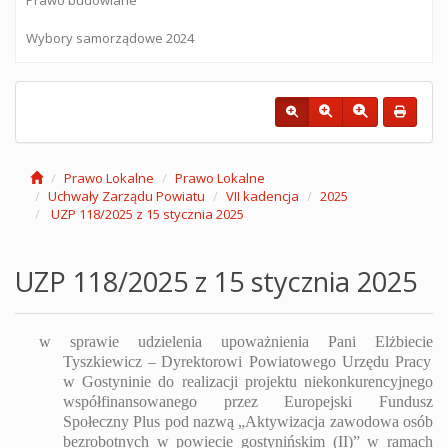
Wybory samorządowe 2024
Prawo Lokalne
Prawo Lokalne
Uchwały Zarządu Powiatu
VII kadencja
2025
UZP 118/2025 z 15 stycznia 2025
UZP 118/2025 z 15 stycznia 2025
w sprawie
udzielenia upoważnienia
Pani
Elżbie
cie
Tyszkiewicz
–
Dyrektorowi Powiatowego Urzędu Pracy
w Gostyninie
do realizacji projektu
niekonkurencyjnego
współfinansowanego przez
Europejski Fundusz
Społeczny Plus pod nazwą
„
Aktywizacja zawodowa osób
bezrobotnych w powiecie gostynińskim (II)
” w ramach