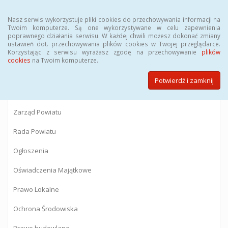
Menu
Nasz serwis wykorzystuje pliki cookies do przechowywania informacji na
Twoim komputerze. Są one wykorzystywane w celu zapewnienia
poprawnego działania serwisu. W każdej chwili możesz dokonać zmiany
BIULETYN INFORMACJI PUBLICZNEJ
ustawień dot. przechowywania plików cookies w Twojej przeglądarce.
Korzystając z serwisu wyrażasz zgodę na przechowywanie
plików
Starostwa Powiatowego w Gostyninie
cookies
na Twoim komputerze.
Potwierdź i zamknij
Powiat Gostyniński
Zarząd Powiatu
Rada Powiatu
Ogłoszenia
Oświadczenia Majątkowe
Prawo Lokalne
Ochrona Środowiska
Prawo budowlane