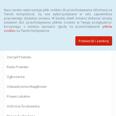
Menu
Nasz serwis wykorzystuje pliki cookies do przechowywania informacji na
Twoim komputerze. Są one wykorzystywane w celu zapewnienia
poprawnego działania serwisu. W każdej chwili możesz dokonać zmiany
BIULETYN INFORMACJI PUBLICZNEJ
ustawień dot. przechowywania plików cookies w Twojej przeglądarce.
Korzystając z serwisu wyrażasz zgodę na przechowywanie
plików
Starostwa Powiatowego w Gostyninie
cookies
na Twoim komputerze.
Potwierdź i zamknij
Powiat Gostyniński
Zarząd Powiatu
Rada Powiatu
Ogłoszenia
Oświadczenia Majątkowe
Prawo Lokalne
Ochrona Środowiska
Prawo budowlane