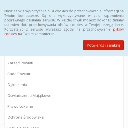
Menu
Nasz serwis wykorzystuje pliki cookies do przechowywania informacji na
Twoim komputerze. Są one wykorzystywane w celu zapewnienia
poprawnego działania serwisu. W każdej chwili możesz dokonać zmiany
BIULETYN INFORMACJI PUBLICZNEJ
ustawień dot. przechowywania plików cookies w Twojej przeglądarce.
Korzystając z serwisu wyrażasz zgodę na przechowywanie
plików
Starostwa Powiatowego w Gostyninie
cookies
na Twoim komputerze.
Potwierdź i zamknij
Powiat Gostyniński
Zarząd Powiatu
Rada Powiatu
Ogłoszenia
Oświadczenia Majątkowe
Prawo Lokalne
Ochrona Środowiska
Prawo budowlane