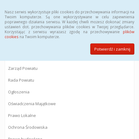
Menu
Nasz serwis wykorzystuje pliki cookies do przechowywania informacji na
Twoim komputerze. Są one wykorzystywane w celu zapewnienia
poprawnego działania serwisu. W każdej chwili możesz dokonać zmiany
BIULETYN INFORMACJI PUBLICZNEJ
ustawień dot. przechowywania plików cookies w Twojej przeglądarce.
Korzystając z serwisu wyrażasz zgodę na przechowywanie
plików
Starostwa Powiatowego w Gostyninie
cookies
na Twoim komputerze.
Potwierdź i zamknij
Powiat Gostyniński
Zarząd Powiatu
Rada Powiatu
Ogłoszenia
Oświadczenia Majątkowe
Prawo Lokalne
Ochrona Środowiska
Prawo budowlane