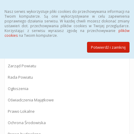
Menu
Nasz serwis wykorzystuje pliki cookies do przechowywania informacji na
Twoim komputerze. Są one wykorzystywane w celu zapewnienia
poprawnego działania serwisu. W każdej chwili możesz dokonać zmiany
BIULETYN INFORMACJI PUBLICZNEJ
ustawień dot. przechowywania plików cookies w Twojej przeglądarce.
Korzystając z serwisu wyrażasz zgodę na przechowywanie
plików
Starostwa Powiatowego w Gostyninie
cookies
na Twoim komputerze.
Potwierdź i zamknij
Powiat Gostyniński
Zarząd Powiatu
Rada Powiatu
Ogłoszenia
Oświadczenia Majątkowe
Prawo Lokalne
Ochrona Środowiska
Prawo budowlane