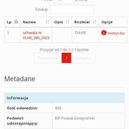
Szukaj:
Lp
Nazwa
Opis
Rozmiar
Opcje
1
uchwala nr
154 KB
metryczka
XLVIII_280_2023
Pozycje od 1 do 1 z 1 łącznie
Poprzednia
1
Następna
Metadane
Informacje
Ilość odwiedzin:
838
Podmiot
BIP Powiat Gostyniński
udostępniający: