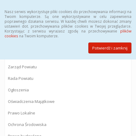
Menu
Nasz serwis wykorzystuje pliki cookies do przechowywania informacji na
Twoim komputerze. Są one wykorzystywane w celu zapewnienia
poprawnego działania serwisu. W każdej chwili możesz dokonać zmiany
BIULETYN INFORMACJI PUBLICZNEJ
ustawień dot. przechowywania plików cookies w Twojej przeglądarce.
Korzystając z serwisu wyrażasz zgodę na przechowywanie
plików
Starostwa Powiatowego w Gostyninie
cookies
na Twoim komputerze.
Potwierdź i zamknij
Powiat Gostyniński
Zarząd Powiatu
Rada Powiatu
Ogłoszenia
Oświadczenia Majątkowe
Prawo Lokalne
Ochrona Środowiska
Prawo budowlane