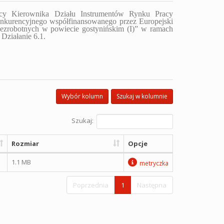
pcy
Kierownika Działu Instrumentów Rynku Pracy
onkurencyjnego współfinansowanego przez
Europejski
zrobotnych w powiecie gostynińskim (I)
” w ramach
Działanie 6.1.
Wybór kolumn
Szukaj w kolumnie
Szukaj:
Rozmiar
Opcje
1.1 MB
metryczka
Poprzednia
1
Następna