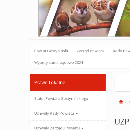
Powiat Gostyniński
Zarząd Powiatu
Rada Pow
Wybory samorządowe 2024
Prawo Lokalne
Statut Powiatu Gostynińskiego
Uchwały Rady Powiatu
UZP
Uchwały Zarządu Powiatu