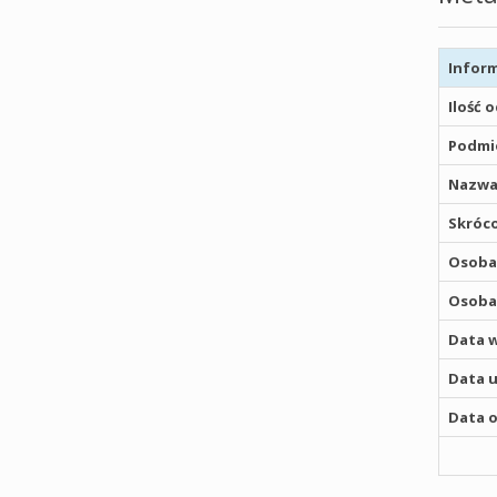
Inform
Ilość 
Podmio
Nazwa
Skróco
Osoba,
Osoba,
Data w
Data u
Data o