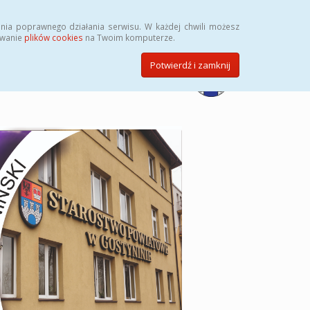
Przycisk wyszukaj duży
Szukaj
nia poprawnego działania serwisu. W każdej chwili możesz
ywanie
plików cookies
na Twoim komputerze.
Potwierdź i zamknij