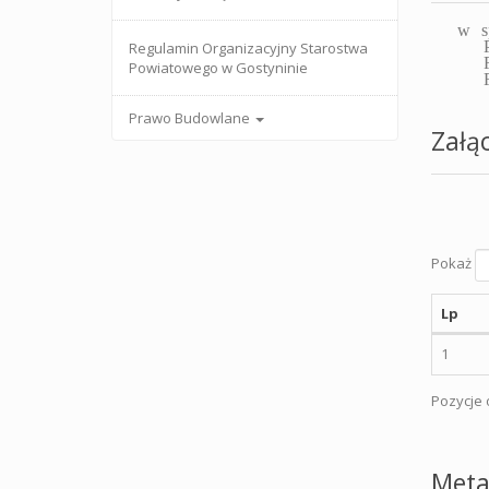
w s
Regulamin Organizacyjny Starostwa
Powiatowego w Gostyninie
Prawo Budowlane
Załąc
Pokaż
Lp
1
Pozycje o
Meta