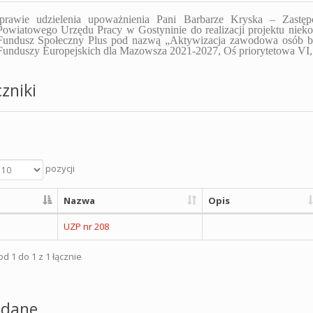
prawie
udzielenia upoważnienia
Pani
Barbarze Kryska
–
Zastę
Powiatowego Urzędu Pracy w Gostyninie
do realizacji projektu
niek
Fundusz Społeczny Plus pod nazwą
„
Aktywizacja zawodowa osób be
Funduszy Europejskich dla Mazowsza 2021-2027, Oś priorytetowa VI, 
zniki
pozycji
Nazwa
Opis
UZP nr 208
d 1 do 1 z 1 łącznie
dane