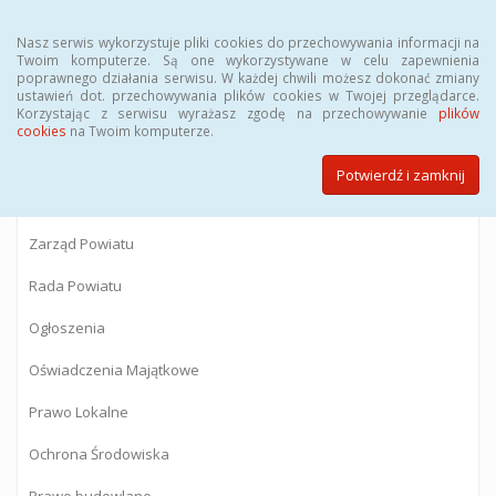
Menu
Nasz serwis wykorzystuje pliki cookies do przechowywania informacji na
Twoim komputerze. Są one wykorzystywane w celu zapewnienia
poprawnego działania serwisu. W każdej chwili możesz dokonać zmiany
BIULETYN INFORMACJI PUBLICZNEJ
ustawień dot. przechowywania plików cookies w Twojej przeglądarce.
Korzystając z serwisu wyrażasz zgodę na przechowywanie
plików
Starostwa Powiatowego w Gostyninie
cookies
na Twoim komputerze.
Potwierdź i zamknij
Powiat Gostyniński
Zarząd Powiatu
Rada Powiatu
Ogłoszenia
Oświadczenia Majątkowe
Prawo Lokalne
Ochrona Środowiska
Prawo budowlane